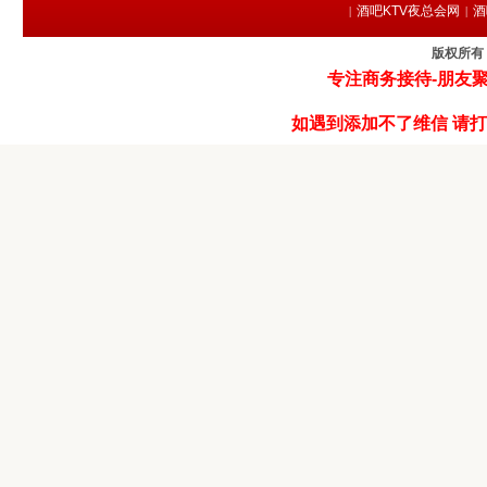
酒吧KTV夜总会网
酒
|
|
版权所有 
专注商务接待-朋友聚
如遇到添加不了维信 请打