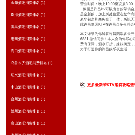
金华酒吧消费排名
(1)
营业时间：晚上19:00至凌晨3:00
豫园是许昌ktv可以出台的荤场
是全新的，加上所处位置在繁华商
珠海酒吧消费排名
(1)
豪华包房和商务宴于一体，所以无
此许昌豫园KTV在许昌众多夜总
番禺酒吧消费排名
(1)
本文详细为你解答许昌陪唱多最开放的
惠州酒吧消费排名
(1)
6881 微信同步！本人会为你
费有保障，酒水打折，妹妹搞定，
力于打造你的许昌娱乐夜生活！
海口酒吧消费排名
(1)
乌鲁木齐酒吧消费排名
(1)
绍兴酒吧消费排名
(1)
更多最新荤KTV消费攻略查
中山酒吧消费排名
(1)
台州酒吧消费排名
(1)
兰州酒吧消费排名
(1)
唐山酒吧消费排名
(1)