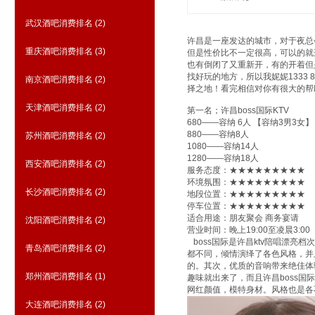
武汉酒吧消费排名
(2)
许昌是一座发达的城市，对于夜总
重庆酒吧消费排名
(3)
但是性价比不一定很高，可以的就
也有倒闭了又重新开，有的开着但
找好玩的地方，所以我妮妮1333 
南京酒吧消费排名
(2)
择之地！看完相信对你有很大的帮
天津酒吧消费排名
(2)
第一名；许昌boss国际KTV
680——容纳 6人 【容纳3男3女】
880——容纳8人
苏州酒吧消费排名
(2)
1080——容纳14人
1280——容纳18人
西安酒吧消费排名
(2)
服务态度：★★★★★★★★★
环境氛围：★★★★★★★★★
长沙酒吧消费排名
(2)
地段位置：★★★★★★★★★
停车位置：★★★★★★★★★
适合用途：朋友聚会 商务宴请
沈阳酒吧消费排名
(2)
营业时间：晚上19:00至凌晨3:00
boss国际是许昌ktv陪唱漂亮档
青岛酒吧消费排名
(2)
都不同，倾情演绎了各色风格，并
的。其次，优质的音响带来绝佳体
郑州酒吧消费排名
(1)
趣味就出来了，而且许昌boss国
网红颜值，模特身材。风格也是各
大连酒吧消费排名
(2)