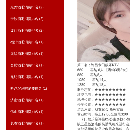
东莞酒吧消费排名
(2)
宁波酒吧消费排名
(2)
厦门酒吧消费排名
(2)
福州酒吧消费排名
(1)
无锡酒吧消费排名
(1)
第二名；许昌卡门娱乐KTV
合肥酒吧消费排名
(1)
680——容纳 6人 【容纳3男3女】
880——容纳8人
昆明酒吧消费排名
(1)
1080——容纳14人
1280——容纳18人
哈尔滨酒吧消费排名
(1)
服务态度：★★★★★★★★★
环境氛围：★★★★★★★★★
地段位置：★★★★★★★★★
济南酒吧消费排名
(1)
停车位置：★★★★★★★★★
适合用途：朋友聚会 商务宴请
佛山酒吧消费排名
(1)
营业时间：晚上19:00至凌晨3:00
卡门娱乐是许昌ktv公主多找小
长春酒吧消费排名
(1)
以五星级酒店的装潢风格来进行会
全部采用的都是业内最高档的，音